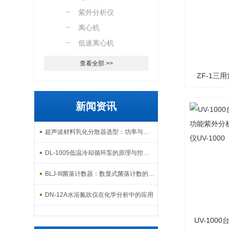
紫外分析仪
离心机
低速离心机
查看全部 >>
ZF-1三
外分析仪/
新闻资讯
超声波材料乳化分散器选型：功率与频率匹配指南
DL-1005低温冷却循环泵的原理与控温应用解析
BLJ-III菌落计数器：数显式菌落计数的精准检测工具
DN-12A水浴氮吹仪在化学分析中的应用
UV-100