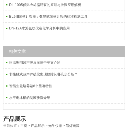
DL-1005低温冷却循环泵的原理与控温应用解析
BLJ-III菌落计数器：数显式菌落计数的精准检测工具
DN-12A水浴氮吹仪在化学分析中的应用
相关文章
恒温密闭超声波反应器中英文介绍
非接触式超声碎破仪出现故障从哪几步分析？
智能生化培养箱6个显著特性
水平电泳槽的制胶步骤介绍
产品展示
当前位置：
主页
>
产品展示
>
光学仪器
>
氙灯光源