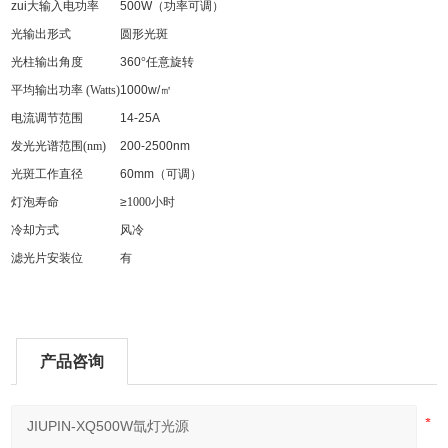
zui大输入电功率
500W（功率可调）
光输出形式
圆形光斑
光柱输出角度
360
°
任意旋转
平均输出功率
(Watts)
1000w/㎡
电流调节范围
14-25A
发光光谱范围
(nm)
200-2500nm
光斑工作直径
60mm（可调）
灯泡寿命
≥
1000
小时
冷却方式
风冷
滤光片安装位
有
产品咨询