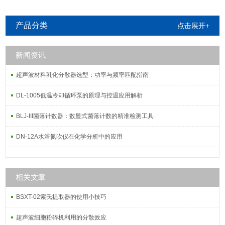
产品分类
点击展开+
新闻资讯
超声波材料乳化分散器选型：功率与频率匹配指南
DL-1005低温冷却循环泵的原理与控温应用解析
BLJ-III菌落计数器：数显式菌落计数的精准检测工具
DN-12A水浴氮吹仪在化学分析中的应用
相关文章
BSXT-02索氏提取器的使用小技巧
超声波细胞粉碎机利用的分散效应