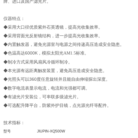
牌、进口及国产滤光片。
仪器特点：
◆采用大口径优质紫外石英透镜，提高光收集效率。
◆采用背面光反射镜结构，进一步提高光收集效率。
◆内置触发器，避免光源室与电源之间传递高压造成安全隐患。
◆色温高达6000K
标准。
，模拟太阳光
AM1.5
◆制冷方式采用风扇风冷循环制冷。
◆本光源有远距离触发装置，避免高压造成安全隐患。
◆光照头可以360
度任意旋转并且能自由伸缩探出深度。
◆数字电流表显示电流，电流和光强都可调。
◆有滤光片安装位，可串联多级滤光片。
◆可选配升降平台，防紫外护目镜，点光源光纤等配件。
技术指标：
型号
JIUPIN-XQ500W