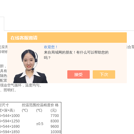
欢迎您！
泛应用于细菌、霉菌、微生物、组织细胞的培养保存以及水质分析与BOD测试，适合
科研机构、大专院校、生产单位或部门实验室的重要试验设备。
来自局域网的朋友！有什么可以帮助您的
吗？
内胆，四角半圆弧易清洁，箱内搁板间可调。
，具有设定、测定温度双数字显示和PID自整功能，控温、可靠。
，隔热性能好。采用全钢化玻璃门，便于观察箱内情况。
，配置延时启动，高、低压力多重保护。
，强迫空气循环，温度均匀。
窗、照明灯。
型尺寸
控温范围
控温精度
价 格
宽×深×高）
(℃)
(℃)
(元)
4×544×1000
7700
4×594×1250
8300
±0.5
4×544×1690
9600
4×594×1850
10300