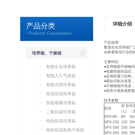
详细介绍
产品分类
/ Products Classification
产品说明:
数显生化培养箱广
农林畜牧等行业的
培养箱、干燥箱
主要特征:
智能生化培养箱
●采用镜面不锈钢
●电脑智能控温仪
智能人工气候箱
●采用双重六结构
●模块式制冷装置
智能光照培养箱
●不锈钢循环风道
●设有大视角观察
恒温恒湿培养箱
技术参数:
智能霉菌培养箱
容 积
外
型号
( L)
（
二氧化碳培养箱
SPX-80
80
54
电热恒温培养箱
SPX-150
150
59
SPX-250
250
54
电热恒温鼓风干燥箱
SPX-350
350
59