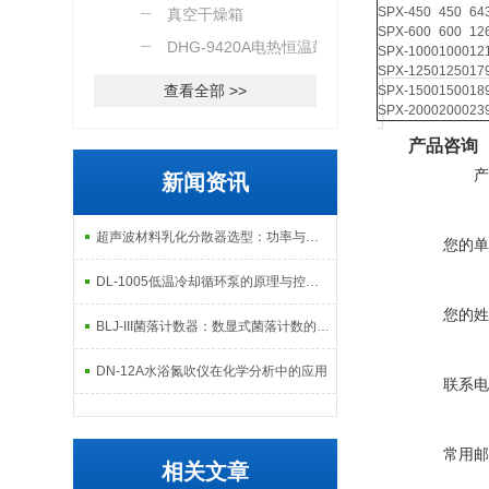
SPX-450
450
64
真空干燥箱
SPX-600
600
12
DHG-9420A电热恒温鼓风
SPX-1000
1000
12
SPX-1250
1250
17
干燥箱
查看全部 >>
SPX-1500
1500
18
SPX-2000
2000
23
产品咨询
产
新闻资讯
超声波材料乳化分散器选型：功率与频率匹配指南
您的单
DL-1005低温冷却循环泵的原理与控温应用解析
您的姓
BLJ-III菌落计数器：数显式菌落计数的精准检测工具
DN-12A水浴氮吹仪在化学分析中的应用
联系电
常用邮
相关文章