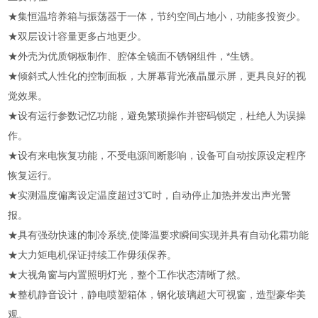
★集恒温培养箱与振荡器于一体，节约空间占地小，功能多投资少。
★双层设计容量更多占地更少。
★外壳为优质钢板制作、腔体全镜面不锈钢组件，*生锈。
★倾斜式人性化的控制面板，大屏幕背光液晶显示屏，更具良好的视
觉效果。
★设有运行参数记忆功能，避免繁琐操作并密码锁定，杜绝人为误操
作。
★设有来电恢复功能，不受电源间断影响，设备可自动按原设定程序
恢复运行。
★实测温度偏离设定温度超过3℃时，自动停止加热并发出声光警
报。
★具有强劲快速的制冷系统,使降温要求瞬间实现并具有自动化霜功能
★大力矩电机保证持续工作毋须保养。
★大视角窗与内置照明灯光，整个工作状态清晰了然。
★整机静音设计，静电喷塑箱体，钢化玻璃超大可视窗，造型豪华美
观。