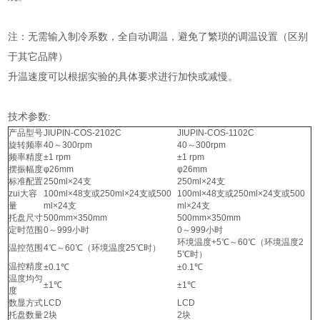
注：无需输入制冷系数，全自动调温，避免了繁琐的调温设置（区别
于其它品牌）
升温速度可以根据实验的具体要求进行加快或减慢。
技术参数:
产品型号
JIUPIN-COS-2102C
JIUPIN-COS-1102C
旋转频率
40～300rpm
40～300rpm
频率精度
±1 rpm
±1 rpm
摆振幅度
φ26mm
φ26mm
标准配置
250ml×24支
250ml×24支
zui大容
100ml×48支或250ml×24支或500
100ml×48支或250ml×24支或500
量
ml×24支
ml×24支
托盘尺寸
500mm×350mm
500mm×350mm
定时范围
0～999小时
0～999小时
环境温度+5℃～60℃（环境温度2
温控范围
4℃～60℃（环境温度25℃时）
5℃时）
温控精度
±0.1℃
±0.1℃
温度均匀
±1℃
±1℃
度
数显方式
LCD
LCD
托盘数量
2块
2块