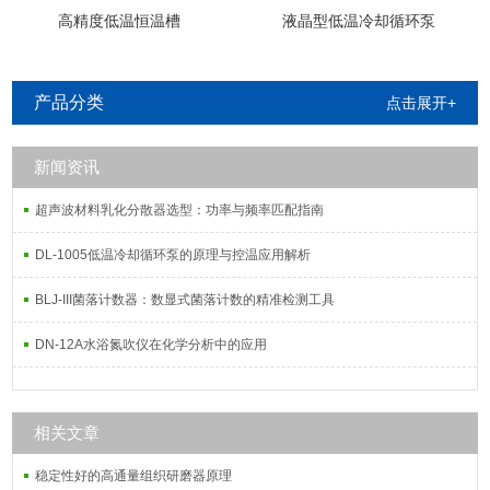
高精度低温恒温槽
液晶型低温冷却循环泵
产品分类
点击展开+
新闻资讯
超声波材料乳化分散器选型：功率与频率匹配指南
DL-1005低温冷却循环泵的原理与控温应用解析
BLJ-III菌落计数器：数显式菌落计数的精准检测工具
DN-12A水浴氮吹仪在化学分析中的应用
相关文章
稳定性好的高通量组织研磨器原理