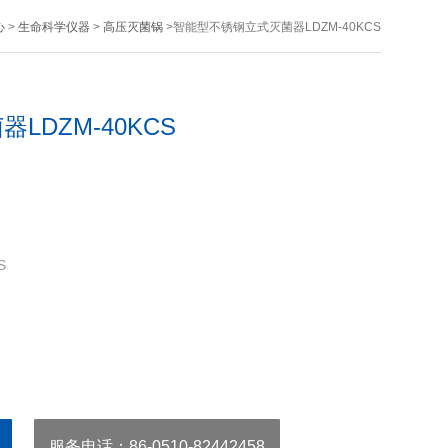
心
>
生命科学仪器
>
高压灭菌锅
>智能型不锈钢立式灭菌器LDZM-40KCS
DZM-40KCS
S
服务电话
：86-0510-82442458