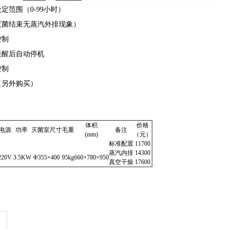
定范围（0-99小时）
灭菌结束无蒸汽外排现象）
控制
提醒后自动停机
控制
（另外购买）
体积
价格
电源
功率
灭菌室尺寸
毛重
备注
(mm)
（元）
标准配置
11700
蒸汽内排
14300
220V
3.5KW
Φ355×400
95kg
660×780×950
真空干燥
17600