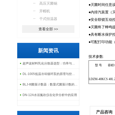
高压灭菌锅
●灭菌时间任意设
开帽机
●内排汽装置（
干式恒温器
●安全联锁互动
●灭菌终了蜂鸣
查看全部 >>
●具有断水保护
●可配打印功能
新闻资讯
技术参数:
超声波材料乳化分散器选型：功率与频率匹配指南
型 号
容积
DL-1005低温冷却循环泵的原理与控温应用解析
LDZM-40KCS
40L
BLJ-III菌落计数器：数显式菌落计数的精准检测工具
DN-12A水浴氮吹仪在化学分析中的应用
产品咨询