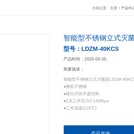
当前位置：
主页
>
产品中
智能型不锈钢立式灭菌器L
型号：LDZM-40KCS
产品时间：2025-05-05
简要描述：
智能型不锈钢立式灭菌器LDZM-40KC
●整机不锈钢
●移位式快开盖结构
●Z高工作压力0.142Mpa
●工作温度(126℃)
●双刻度二类读数压力表
●压力自锁联动盖装置
●自动排放冷空气
产品咨询