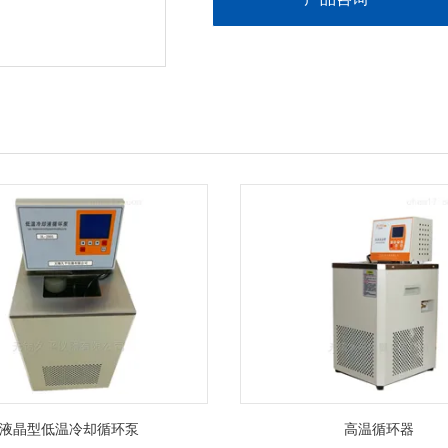
●自涨式密封
●电加热方式
●操作简便、安全可靠
●时间任意设定（0-99小时）
●超压自泄0.145-0.165Mpa
●灭菌终了蜂鸣器提醒后自动停机
●操作简便、安全可靠
液晶型低温冷却循环泵
高温循环器