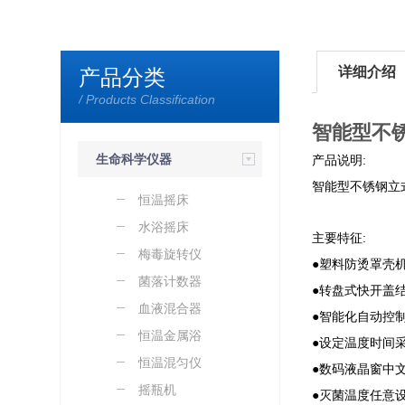
详细介绍
产品分类
/ Products Classification
智能型不锈
生命科学仪器
产品说明:
智能型不锈钢立
恒温摇床
水浴摇床
主要特征:
梅毒旋转仪
●塑料防烫罩壳
菌落计数器
●转盘式快开盖
血液混合器
●智能化自动控
恒温金属浴
●设定温度时间
恒温混匀仪
●数码液晶窗中
摇瓶机
●灭菌温度任意设