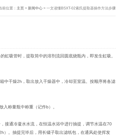
当前位置：
主页
>
新闻中心
> 一文读懂BSXT-02索氏提取器操作方法步骤
器的虹吸管时，提取筒中的溶剂流回圆底烧瓶内，即发生虹吸。
烘箱中干燥2h，取出放入干燥器中，冷却至室温。按顺序将各滤
次放入称量瓶中称重（记作b）。
部分，接通冷凝水水流，在恒温水浴中进行抽提，调节水温在70
～12h）。抽提完毕后，用长镊子取出滤纸包，在通风处使挥发