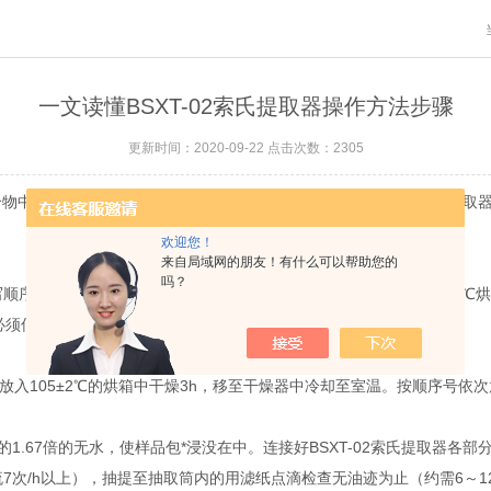
一文读懂BSXT-02索氏提取器操作方法步骤
更新时间：2020-09-22 点击次数：2305
合物中所需成分进行连续提取。当提取筒中回流下的溶剂的液面超过提取
欢迎您！
来自局域网的朋友！有什么可以帮助您的
吗？
编写顺序号，按顺序排列在培养皿中。将盛有滤纸包的培养皿移入105±2℃
须低于70%。
放入105±2℃的烘箱中干燥3h，移至干燥器中冷却至室温。按顺序号依
.67倍的无水，使样品包*浸没在中。连接好BSXT-02索氏提取器各
或回流7次/h以上），抽提至抽取筒内的用滤纸点滴检查无油迹为止（约需6