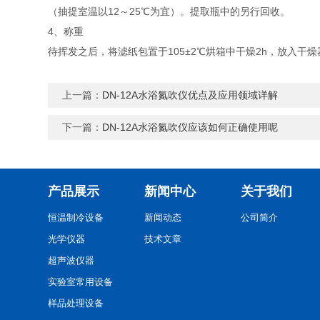
（抽提室温以12～25℃为宜）。提取瓶中的另行回收。
4、称重
待挥发之后，将滤纸包置于105±2℃烘箱中干燥2h，放入干
上一篇：
DN-12A水浴氮吹仪优点及应用领域详解
下一篇：
DN-12A水浴氮吹仪应该如何正确使用呢
产品展示
新闻中心
关于我们
恒温制冷设备
新闻动态
公司简介
光学仪器
技术文章
超声波仪器
实验室常用设备
样品处理设备