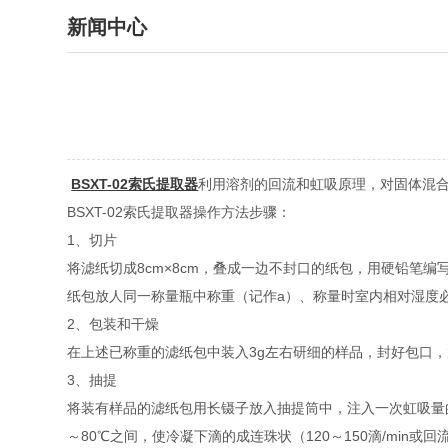
新闻中心
BSXT-02索氏提取器
利用溶剂的回流和虹吸原理，对固体混
BSXT-02索氏提取器操作方法步骤：
1、切片
将滤纸切成8cm×8cm，叠成一边不封口的纸包，用硬铅笔
纸包放人同一称量瓶中称重（记作a）、称量时室内相对湿度必
2、包装和干燥
在上述已称重的滤纸包中装入3g左右研细的样品，封好包口，
3、抽提
将装有样品的滤纸包用长镊子放入抽提筒中，注入一次虹吸量的1
～80℃之间，使冷凝下滴的成连珠状（120～150滴/min