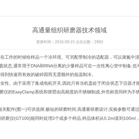
高通量组织研磨器技术领域
更新时间：2016-08-23 点击次数：2983
在工作的时候给样品一个冷环境。可另配带制冷的适配器，可以液氮中浸泡
状态,通常用于DNA和RNA分离的少量样品可在一次性离心管中制备,
内得到快速而有效的破碎因而无需额外的低温制冷。
全性。由于采用了集成电机开关,因此只有当机盖处于闭合状态下仪器才能启动。*
磨仪的EasyClamp系统和摆臂由高精度的不锈钢制成,外壳材质同样为
相关配件(图一)可供选择;极短的研磨时间;高通量研磨设计;实验参数可
仪(GT100)能同时处理2个或多个样品,样品体积从0.2ml直到100